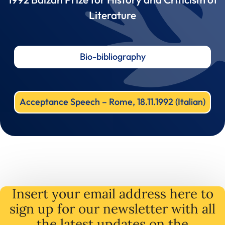
Literature
Bio-bibliography
Acceptance Speech – Rome, 18.11.1992 (Italian)
Insert your email address here to
sign up for our newsletter with all
the latest
updates
on
the