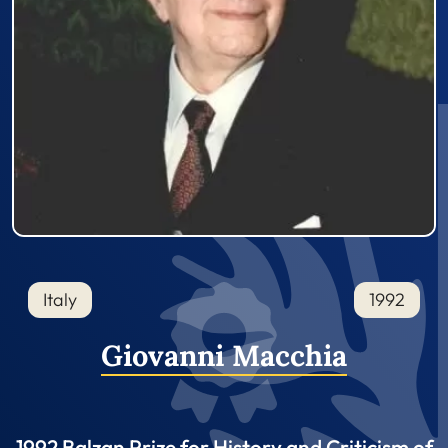
Italy
1992
Giovanni Macchia
1992 Balzan Prize for History and Criticism of