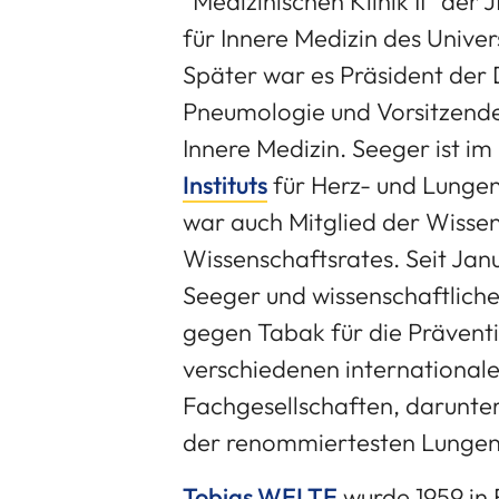
“Medizinischen Klinik II” der
für Innere Medizin des Unive
Später war es Präsident der 
Pneumologie und Vorsitzende
Innere Medizin. Seeger ist i
Instituts
für Herz- und Lunge
war auch Mitglied der Wisse
Wissenschaftsrates. Seit Jan
Seeger und wissenschaftliche
gegen Tabak für die Präventio
verschiedenen international
Fachgesellschaften, darunter 
der renommiertesten Lungens
Tobias WELTE
wurde 1959 in