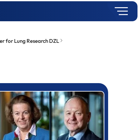
er for Lung Research DZL
rizewinner detail