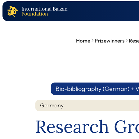
International Balzan
Foundation
Home
Prizewinners
Rese
Bio-bibliography (German) + V
Germany
Research Gr