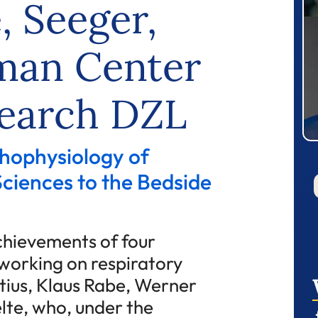
, Seeger,
man Center
search DZL
thophysiology of
Sciences to the Bedside
chievements of four
 working on respiratory
tius, Klaus Rabe, Werner
lte, who, under the