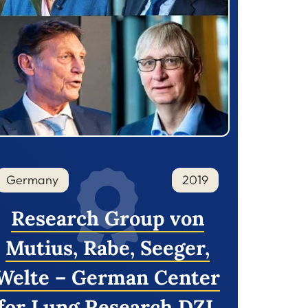
Germany
2019
Research Group von
Mutius, Rabe, Seeger,
Welte – German Center
for Lung Research DZL