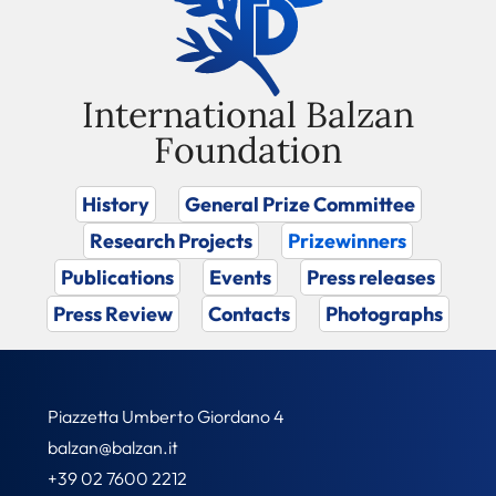
International Balzan
Foundation
History
General Prize Committee
Research Projects
Prizewinners
Publications
Events
Press releases
Press Review
Contacts
Photographs
Piazzetta Umberto Giordano 4
balzan@balzan.it
+39 02 7600 2212