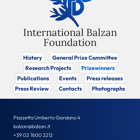
International Balzan
Foundation
History
General Prize Committee
Research Projects
Prizewinners
Publications
Events
Press releases
Press Review
Contacts
Photographs
Piazzetta Umberto Giordano 4
balzan@balzan.it
+39 02 7600 2212