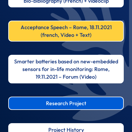
Bio-bibliography (French) + videoclip
Acceptance Speech – Rome, 18.11.2021
(french, Video + Text)
Smarter batteries based on new-embedded
sensors for in-life monitoring: Rome,
19.11.2021 – Forum (Video)
Research Project
Project History