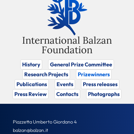
International Balzan
Foundation
History
General Prize Committee
Research Projects
Prizewinners
Publications
Events
Press releases
Press Review
Contacts
Photographs
Piazzetta Umberto Giordano 4
balzan@balzan.it