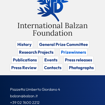
International Balzan
Foundation
History
General Prize Committee
Research Projects
Prizewinners
Publications
Events
Press releases
Press Review
Contacts
Photographs
Piazzetta Umberto Giordano 4
balzan@balzan.it
+39 02 7600 2212