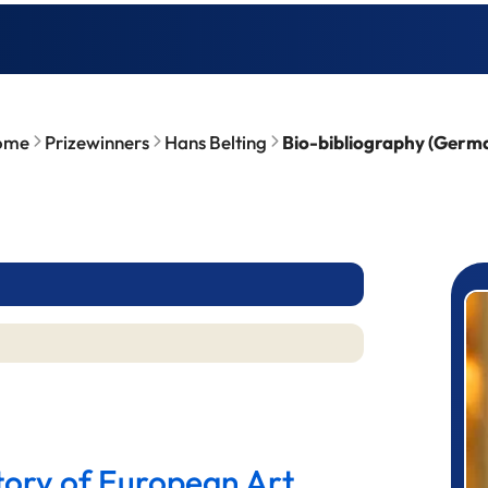
ome
Prizewinners
Hans Belting
Bio-bibliography (Germ
P
story of European Art