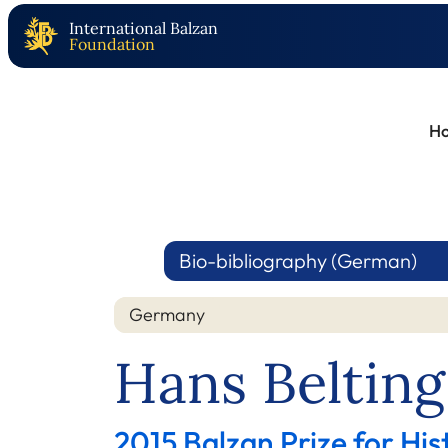
International Balzan
Foundation
H
Bio-bibliography (German)
Germany
Hans Belting
2015 Balzan Prize for Hi