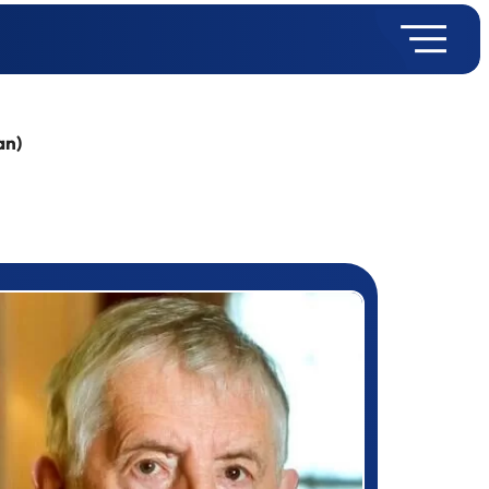
an)
rizewinner detail