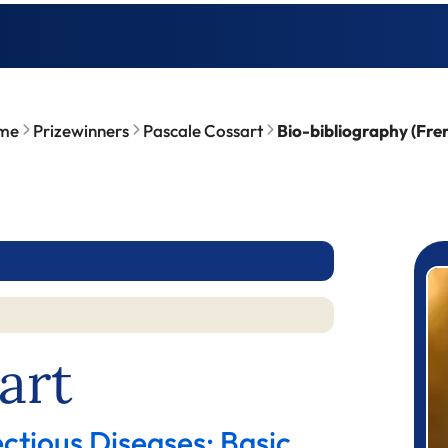
me
Prizewinners
Pascale Cossart
Bio-bibliography (Fre
P
art
ectious Diseases: Basic