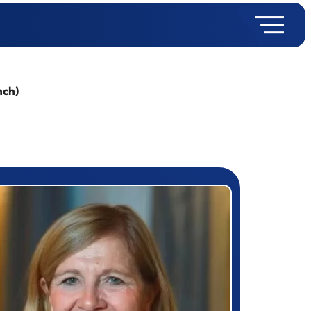
nch)
rizewinner detail