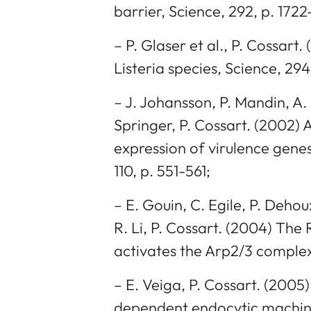
barrier, Science, 292, p. 1722
– P. Glaser et al., P. Cossar
Listeria species, Science, 294
– J. Johansson, P. Mandin, A. 
Springer, P. Cossart. (2002)
expression of virulence genes
110, p. 551-561;
– E. Gouin, C. Egile, P. Dehoux
R. Li, P. Cossart. (2004) The 
activates the Arp2/3 complex
– E. Veiga, P. Cossart. (2005) 
dependent endocytic machine