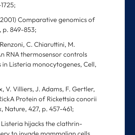
-1725;
t. (2001) Comparative genomics of
, p. 849-853;
Renzoni, C. Chiaruttini, M.
 An RNA thermosensor controls
 in Listeria monocytogenes, Cell,
, V. Villiers, J. Adams, F. Gertler,
RickA Protein of Rickettsia conorii
, Nature, 427, p. 457-461;
Listeria hijacks the clathrin-
ry to invade mammalian cells,