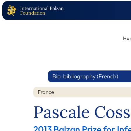
International Balzan
Foundation
Ho
Bio-bibliography (French)
France
Pascale Coss
2013 Balzan Prize for Inf