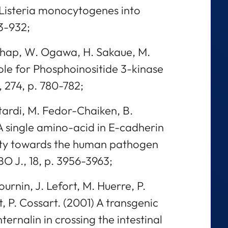
f Listeria monocytogenes into
23-932;
. Chap, W. Ogawa, H. Sakaue, M.
role for Phosphoinositide 3-kinase
, 274, p. 780-782;
ttardi, M. Fedor-Chaiken, B.
A single amino-acid in E-cadherin
city towards the human pathogen
 J., 18, p. 3956-3963;
urnin, J. Lefort, M. Huerre, P.
 P. Cossart. (2001) A transgenic
nternalin in crossing the intestinal