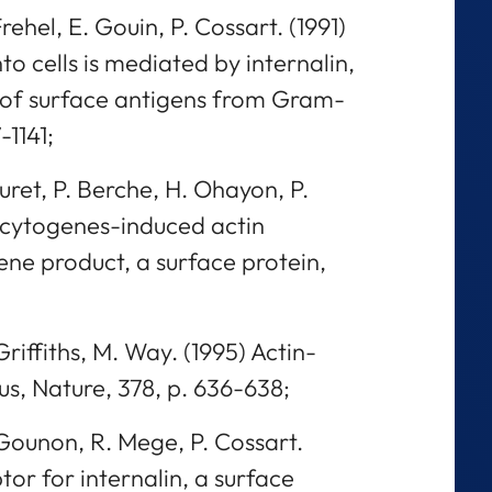
Frehel, E. Gouin, P. Cossart. (1991)
o cells is mediated by internalin,
 of surface antigens from Gram-
-1141;
uret, P. Berche, H. Ohayon, P.
ocytogenes-induced actin
ene product, a surface protein,
riffiths, M. Way. (1995) Actin-
us, Nature, 378, p. 636-638;
Gounon, R. Mege, P. Cossart.
tor for internalin, a surface