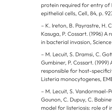
protein required for entry o
epithelial cells, Cell, 84, p. 9
– K. Ireton, B. Payrastre, H
Kasuga, P. Cossart. (1996) A 
in bacterial invasion, Science
– M. Lecuit, S. Dramsi, C. Go
Gumbiner, P. Cossart. (1999) 
responsible for host-specifi
Listeria monocytogenes, EMBO
– M. Lecuit, S. Vandormael-Po
Gounon, C. Dupuy, C. Babinet,
model for listeriosis: role of i