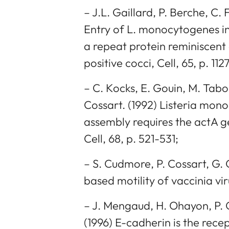
– J.L. Gaillard, P. Berche, C. 
Entry of L. monocytogenes int
a repeat protein reminiscent
positive cocci, Cell, 65, p. 1127
– C. Kocks, E. Gouin, M. Tabo
Cossart. (1992) Listeria mon
assembly requires the actA g
Cell, 68, p. 521-531;
– S. Cudmore, P. Cossart, G. G
based motility of vaccinia vir
– J. Mengaud, H. Ohayon, P. 
(1996) E-cadherin is the recep