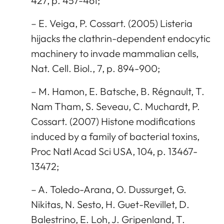
427, p. 457-461;
– E. Veiga, P. Cossart. (2005) Listeria
hijacks the clathrin-dependent endocytic
machinery to invade mammalian cells,
Nat. Cell. Biol., 7, p. 894-900;
– M. Hamon, E. Batsche, B. Régnault, T.
Nam Tham, S. Seveau, C. Muchardt, P.
Cossart. (2007) Histone modifications
induced by a family of bacterial toxins,
Proc Natl Acad Sci USA, 104, p. 13467-
13472;
– A. Toledo-Arana, O. Dussurget, G.
Nikitas, N. Sesto, H. Guet-Revillet, D.
Balestrino, E. Loh, J. Gripenland, T.