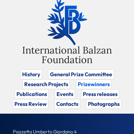
International Balzan
Foundation
History
General Prize Committee
Research Projects
Prizewinners
Publications
Events
Press releases
Press Review
Contacts
Photographs
Piazzetta Umberto Giordano 4