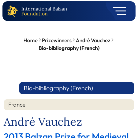
International Balzan
Foundation
Home
Prizewinners
André Vauchez
Bio-bibliography (French)
Bio-bibliography (French)
France
André Vauchez
2013 Balzan Prize for Medieval