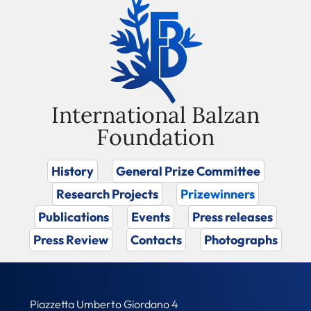
International Balzan
Foundation
History
General Prize Committee
Research Projects
Prizewinners
Publications
Events
Press releases
Press Review
Contacts
Photographs
Piazzetta Umberto Giordano 4